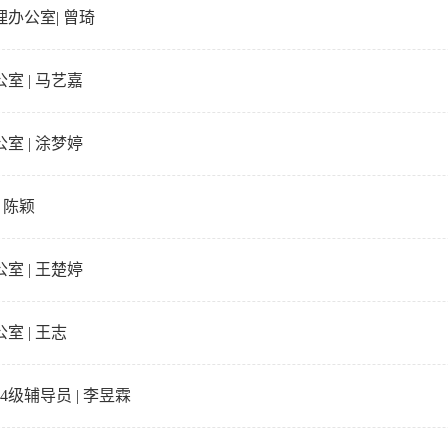
办公室| 曾琦
室 | 马艺嘉
室 | 涂梦婷
 陈颖
室 | 王楚婷
室 | 王志
24级辅导员 | 李昱霖