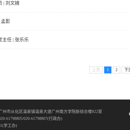
员 | 刘文婧
 孟影
主任 | 张乐乐
上页
1
2
下
广州市从化区温泉镇温泉大道广州南方学院新综合楼822室
61798805/020-61798807(行政办)
821(学工办)