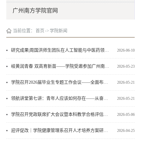
广州南方学院官网
当前位置：
首页
->
学院新闻
研究成果|周国洪师生团队在人工智能与中医药领域取得阶段性进展
2026-06-10
岐黄润青春 双高育新苗——学院受邀参加广州南方学院番禺附中科技节嘉年华
2026-05-23
学院召开2026届毕业生专题工作会议——全面布置安排毕业生相关工作
2026-05-21
领航讲堂第七讲：青年人应该如何存在——从奋斗与健康的角度
2026-05-21
学院召开党政联席扩大会议暨本科教学合格评估工作动员会
2026-05-06
迎评促改｜学院健康管理系召开人才培养方案研讨会议暨青年教师磨课教学交流活动
2026-04-25