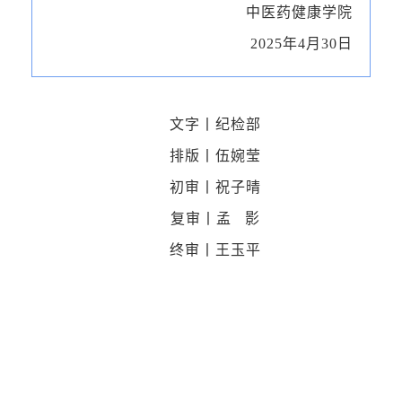
中医药健康学院
2025年4月30日
文字丨纪检部
排版丨伍婉莹
初审丨祝子晴
复审丨孟 影
终审丨王玉平