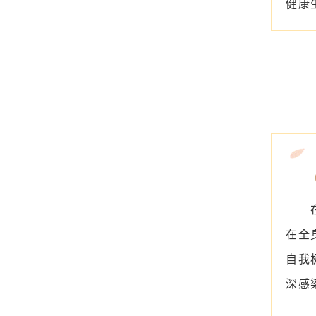
健康
在全
自我
深感