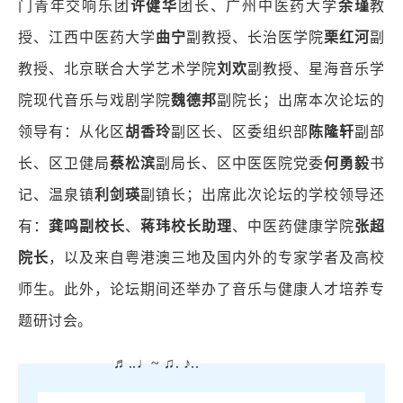
门青年交响乐团
许健华
团长、广州中医药大学
余瑾
教
授、江西中医药大学
曲宁
副教授、长治医学院
栗红河
副
教授、北京联合大学艺术学院
刘欢
副教授、星海音乐学
院现代音乐与戏剧学院
魏德邦
副院长；出席本次论坛的
领导有：从化区
胡香玲
副区长、区委组织部
陈隆轩
副部
长、区卫健局
蔡松滨
副局长、区中医医院党委
何勇毅
书
记、温泉镇
利剑瑛
副镇长；出席此次论坛的学校领导还
有：
龚鸣
副校长
、
蒋玮校长助理
、中医药健康学院
张超
院长
，以及来自粤港澳三地及国内外的专家学者及高校
师生。此外，论坛期间还举办了音乐与健康人才培养专
题研讨会。
♬..♩~ ♫. ♪..