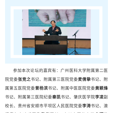
参加本次论坛的嘉宾有：广州医科大学附属第二医
院党委
张竞之
书记、附属第三医院党委
麦倩挚
书记、附
属第五医院党委
曾杨滨
书记、附属中医医院党委
黄颖烽
书记、附属第三医院纪委
秦凯
书记、肇庆医学院
李凌
副
校长、贵州省安顺市平坝区人民医院党委
李涛
书记、澳